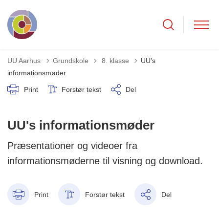
Tilbage til
UU Aarhus
Grundskole
8. klasse
UU's
informationsmøder
Print
Forstør tekst
Del
UU's informationsmøder
Præsentationer og videoer fra
informationsmøderne til visning og download.
Print
Forstør tekst
Del