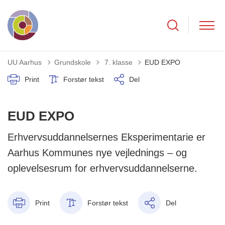
Tilbage til
UU Aarhus
Grundskole
7. klasse
EUD EXPO
Print
Forstør tekst
Del
EUD EXPO
Erhvervsuddannelsernes Eksperimentarie er
Aarhus Kommunes nye vejlednings – og
oplevelsesrum for erhvervsuddannelserne.
Print
Forstør tekst
Del