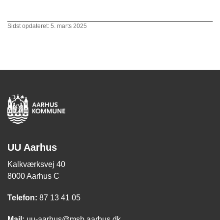
Sidst opdateret: 5. marts 2025
UU Aarhus
Kalkværksvej 40
8000 Aarhus C
Telefon:
87 13 41 05
Mail:
uu-aarhus@msb.aarhus.dk